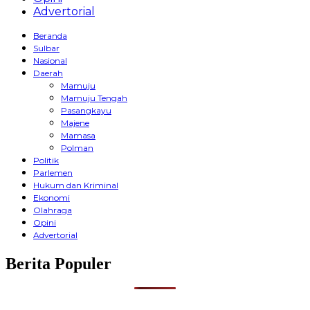
Advertorial
Beranda
Sulbar
Nasional
Daerah
Mamuju
Mamuju Tengah
Pasangkayu
Majene
Mamasa
Polman
Politik
Parlemen
Hukum dan Kriminal
Ekonomi
Olahraga
Opini
Advertorial
Berita Populer