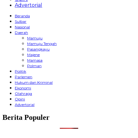
Advertorial
Beranda
Sulbar
Nasional
Daerah
Mamuju
Mamuju Tengah
Pasangkayu
Majene
Mamasa
Polman
Politik
Parlemen
Hukum dan Kriminal
Ekonomi
Olahraga
Opini
Advertorial
Berita Populer