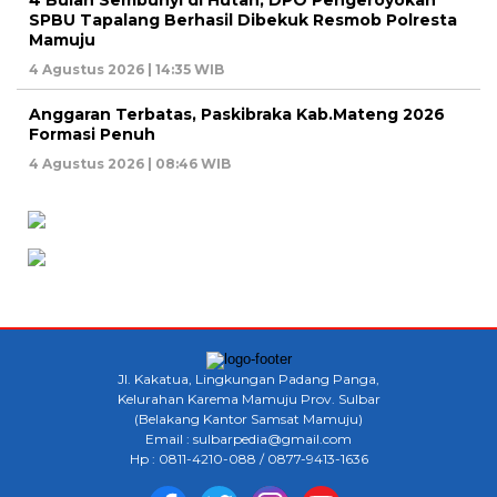
SPBU Tapalang Berhasil Dibekuk Resmob Polresta
Mamuju
4 Agustus 2026 | 14:35 WIB
Anggaran Terbatas, Paskibraka Kab.Mateng 2026
Formasi Penuh
4 Agustus 2026 | 08:46 WIB
Jl. Kakatua, Lingkungan Padang Panga,
Kelurahan Karema Mamuju Prov. Sulbar
(Belakang Kantor Samsat Mamuju)
Email : sulbarpedia@gmail.com
Hp : 0811-4210-088 / 0877-9413-1636