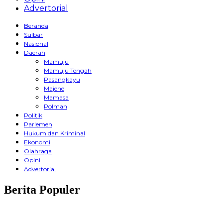
Advertorial
Beranda
Sulbar
Nasional
Daerah
Mamuju
Mamuju Tengah
Pasangkayu
Majene
Mamasa
Polman
Politik
Parlemen
Hukum dan Kriminal
Ekonomi
Olahraga
Opini
Advertorial
Berita Populer