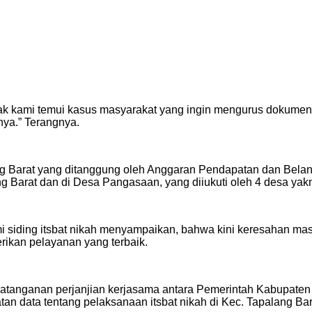
ak kami temui kasus masyarakat yang ingin mengurus dokumen 
hnya.” Terangnya.
ng Barat yang ditanggung oleh Anggaran Pendapatan dan Bela
lang Barat dan di Desa Pangasaan, yang diiukuti oleh 4 desa 
 siding itsbat nikah menyampaikan, bahwa kini keresahan masya
ikan pelayanan yang terbaik.
nandatanganan perjanjian kerjasama antara Pemerintah Kabup
n data tentang pelaksanaan itsbat nikah di Kec. Tapalang Bar