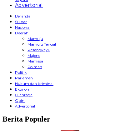
Advertorial
Beranda
Sulbar
Nasional
Daerah
Mamuju
Mamuju Tengah
Pasangkayu
Majene
Mamasa
Polman
Politik
Parlemen
Hukum dan Kriminal
Ekonomi
Olahraga
Opini
Advertorial
Berita Populer