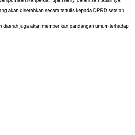
enyempurnaan Ranperda,” ujar Herny, dalam sambutannya.
ang akan diserahkan secara tertulis kepada DPRD setelah
tah daerah juga akan memberikan pandangan umum terhadap