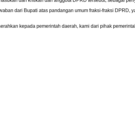
 masukan dan kritikan dari anggota DPRD tersebut, sebagai p
waban dari Bupati atas pandangan umum fraksi-fraksi DPRD, y
serahkan kepada pemerintah daerah, kami dari pihak pemerin