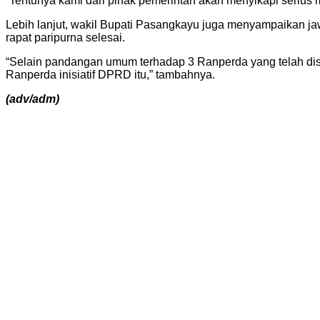
“Tentunya kami dari pihak pemerintah akan menyikapi serius
Lebih lanjut, wakil Bupati Pasangkayu juga menyampaikan ja
rapat paripurna selesai.
“Selain pandangan umum terhadap 3 Ranperda yang telah di
Ranperda inisiatif DPRD itu,” tambahnya.
(adv/adm)