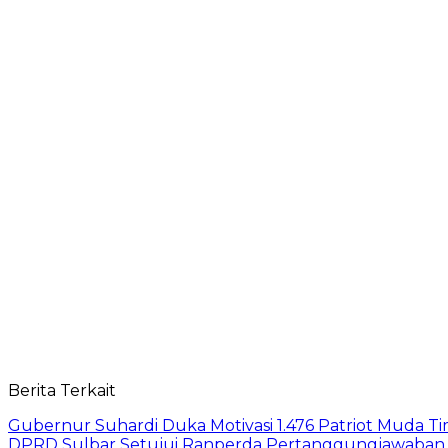
Berita Terkait
Gubernur Suhardi Duka Motivasi 1.476 Patriot Muda Tim
DPRD Sulbar Setujui Ranperda Pertanggungjawaban A