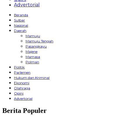
Advertorial
Beranda
Sulbar
Nasional
Daerah
Mamuju
Mamuju Tengah
Pasangkayu
Majene
Mamasa
Polman
Politik
Parlemen
Hukum dan Kriminal
Ekonomi
Olahraga
Opini
Advertorial
Berita Populer