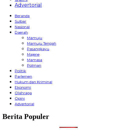
Advertorial
Beranda
Sulbar
Nasional
Daerah
Mamuju
Mamuju Tengah
Pasangkayu
Majene
Mamasa
Polman
Politik
Parlemen
Hukum dan Kriminal
Ekonomi
Olahraga
Opini
Advertorial
Berita Populer