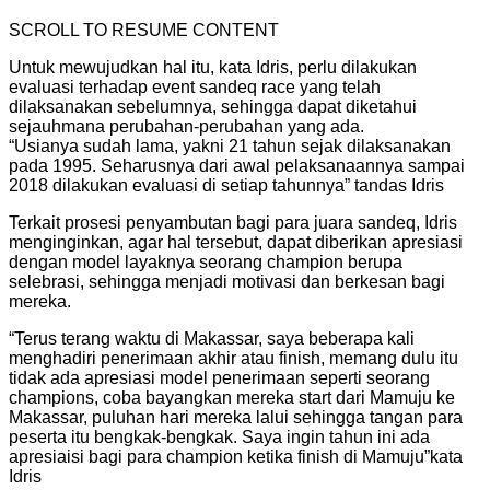
SCROLL TO RESUME CONTENT
Untuk mewujudkan hal itu, kata Idris, perlu dilakukan
evaluasi terhadap event sandeq race yang telah
dilaksanakan sebelumnya, sehingga dapat diketahui
sejauhmana perubahan-perubahan yang ada.
“Usianya sudah lama, yakni 21 tahun sejak dilaksanakan
pada 1995. Seharusnya dari awal pelaksanaannya sampai
2018 dilakukan evaluasi di setiap tahunnya” tandas Idris
Terkait prosesi penyambutan bagi para juara sandeq, Idris
menginginkan, agar hal tersebut, dapat diberikan apresiasi
dengan model layaknya seorang champion berupa
selebrasi, sehingga menjadi motivasi dan berkesan bagi
mereka.
“Terus terang waktu di Makassar, saya beberapa kali
menghadiri penerimaan akhir atau finish, memang dulu itu
tidak ada apresiasi model penerimaan seperti seorang
champions, coba bayangkan mereka start dari Mamuju ke
Makassar, puluhan hari mereka lalui sehingga tangan para
peserta itu bengkak-bengkak. Saya ingin tahun ini ada
apresiaisi bagi para champion ketika finish di Mamuju”kata
Idris