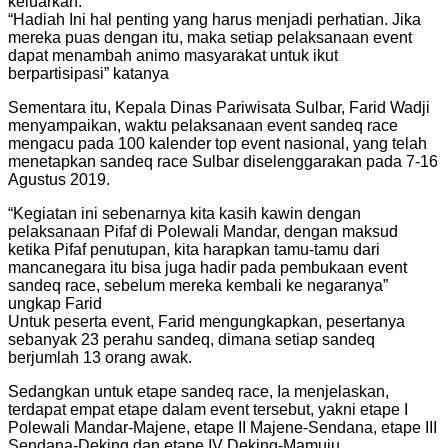
keluarkan.
“Hadiah Ini hal penting yang harus menjadi perhatian. Jika
mereka puas dengan itu, maka setiap pelaksanaan event
dapat menambah animo masyarakat untuk ikut
berpartisipasi” katanya
Sementara itu, Kepala Dinas Pariwisata Sulbar, Farid Wadji
menyampaikan, waktu pelaksanaan event sandeq race
mengacu pada 100 kalender top event nasional, yang telah
menetapkan sandeq race Sulbar diselenggarakan pada 7-16
Agustus 2019.
“Kegiatan ini sebenarnya kita kasih kawin dengan
pelaksanaan Pifaf di Polewali Mandar, dengan maksud
ketika Pifaf penutupan, kita harapkan tamu-tamu dari
mancanegara itu bisa juga hadir pada pembukaan event
sandeq race, sebelum mereka kembali ke negaranya”
ungkap Farid
Untuk peserta event, Farid mengungkapkan, pesertanya
sebanyak 23 perahu sandeq, dimana setiap sandeq
berjumlah 13 orang awak.
Sedangkan untuk etape sandeq race, Ia menjelaskan,
terdapat empat etape dalam event tersebut, yakni etape I
Polewali Mandar-Majene, etape II Majene-Sendana, etape III
Sendana-Deking dan etape IV Deking-Mamuju.