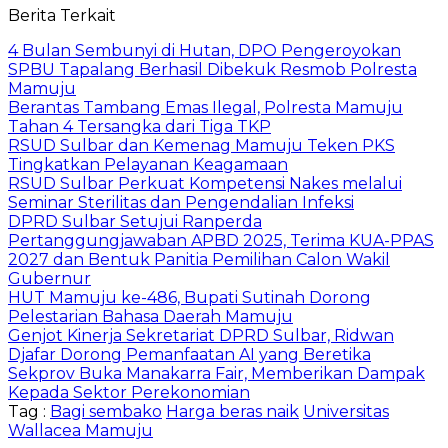
Berita Terkait
4 Bulan Sembunyi di Hutan, DPO Pengeroyokan
SPBU Tapalang Berhasil Dibekuk Resmob Polresta
Mamuju
Berantas Tambang Emas Ilegal, Polresta Mamuju
Tahan 4 Tersangka dari Tiga TKP
RSUD Sulbar dan Kemenag Mamuju Teken PKS
Tingkatkan Pelayanan Keagamaan
RSUD Sulbar Perkuat Kompetensi Nakes melalui
Seminar Sterilitas dan Pengendalian Infeksi
DPRD Sulbar Setujui Ranperda
Pertanggungjawaban APBD 2025, Terima KUA-PPAS
2027 dan Bentuk Panitia Pemilihan Calon Wakil
Gubernur
HUT Mamuju ke-486, Bupati Sutinah Dorong
Pelestarian Bahasa Daerah Mamuju
Genjot Kinerja Sekretariat DPRD Sulbar, Ridwan
Djafar Dorong Pemanfaatan AI yang Beretika
Sekprov Buka Manakarra Fair, Memberikan Dampak
Kepada Sektor Perekonomian
Tag :
Bagi sembako
Harga beras naik
Universitas
Wallacea Mamuju