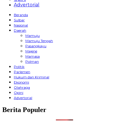
Advertorial
Beranda
Sulbar
Nasional
Daerah
Mamuju
Mamuju Tengah
Pasangkayu
Majene
Mamasa
Polman
Politik
Parlemen
Hukum dan Kriminal
Ekonomi
Olahraga
Opini
Advertorial
Berita Populer