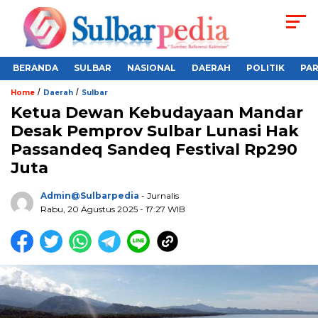
BERANDA
SULBAR
NASIONAL
DAERAH
POLITIK
PA
/
/
Home
Daerah
Sulbar
Ketua Dewan Kebudayaan Mandar
Desak Pemprov Sulbar Lunasi Hak
Passandeq Sandeq Festival Rp290
Juta
Admin@sulbarpedia
- Jurnalis
Rabu, 20 Agustus 2025 - 17:27 WIB