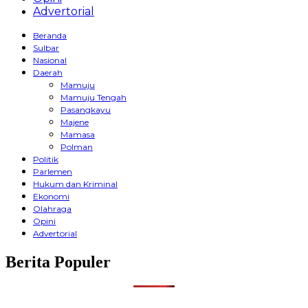
Advertorial
Beranda
Sulbar
Nasional
Daerah
Mamuju
Mamuju Tengah
Pasangkayu
Majene
Mamasa
Polman
Politik
Parlemen
Hukum dan Kriminal
Ekonomi
Olahraga
Opini
Advertorial
Berita Populer