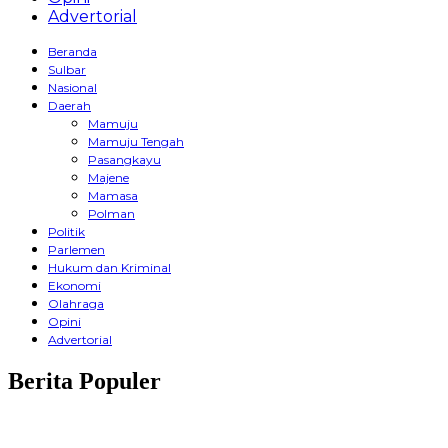
Advertorial
Beranda
Sulbar
Nasional
Daerah
Mamuju
Mamuju Tengah
Pasangkayu
Majene
Mamasa
Polman
Politik
Parlemen
Hukum dan Kriminal
Ekonomi
Olahraga
Opini
Advertorial
Berita Populer