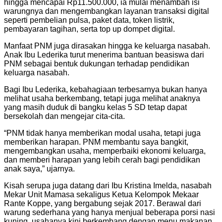
hingga mencapai Rp11.500.000, ia mulai menambah isi
warungnya dan mengembangkan layanan transaksi digital
seperti pembelian pulsa, paket data, token listrik,
pembayaran tagihan, serta top up dompet digital.
Manfaat PNM juga dirasakan hingga ke keluarga nasabah.
Anak Ibu Lederika turut menerima bantuan beasiswa dari
PNM sebagai bentuk dukungan terhadap pendidikan
keluarga nasabah.
Bagi Ibu Lederika, kebahagiaan terbesarnya bukan hanya
melihat usaha berkembang, tetapi juga melihat anaknya
yang masih duduk di bangku kelas 5 SD tetap dapat
bersekolah dan mengejar cita-cita.
“PNM tidak hanya memberikan modal usaha, tetapi juga
memberikan harapan. PNM membantu saya bangkit,
mengembangkan usaha, memperbaiki ekonomi keluarga,
dan memberi harapan yang lebih cerah bagi pendidikan
anak saya,” ujarnya.
Kisah serupa juga datang dari Ibu Kristina Imelda, nasabah
Mekar Unit Mamasa sekaligus Ketua Kelompok Mekaar
Rante Koppe, yang bergabung sejak 2017. Berawal dari
warung sederhana yang hanya menjual beberapa porsi nasi
kuning, usahanya kini berkembang dengan menu makanan