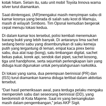
kotak hitam. Selain itu, satu unit mobil Toyota Innova warna
silver turut diamankan.
Saat diinterogasi, (AR)mengakui masih menyimpan sabu di
kamar kosnya yang berada di salah satu kost di Mamuju,
masih di wilayah Simboro. Tim Opsnal kemudian bergerak
cepat menuju lokasi kedua.
Di dalam kamar kos tersebut, polisi kembali menemukan
barang bukti yang lebih banyak. Di antaranya lima sachet
sedang berisi sabu yang disembunyikan di saku kemeja
putih yang tergantung di lemari, empat kaca pirex berisi
sabu, dua alat isap (bong), satu timbangan digital, sachet
bekas pakai, korek api, sendok dari pipet, sachet kosong,
tiga unit handphone, serta sejumlah perlengkapan lain yang
diduga kuat digunakan untuk penyalahgunaan narkotika.
Di lokasi yang sama, dua perempuan berinisial (PR) dan
(ISS) turut diamankan karena diduga terlibat dalam aktivitas
tersebut.
“Dari hasil pemeriksaan awal, para terduga pelaku mengaku
memperoleh sabu dari seseorang berinisial (DD), yang
berdomisili di Kota Majene. Saat ini yang bersangkutan
masih dalam pengembangan,” jelas AKP Sigit.