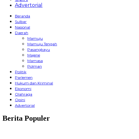
Advertorial
Beranda
Sulbar
Nasional
Daerah
Mamuju
Mamuju Tengah
Pasangkayu
Majene
Mamasa
Polman
Politik
Parlemen
Hukum dan Kriminal
Ekonomi
Olahraga
Opini
Advertorial
Berita Populer