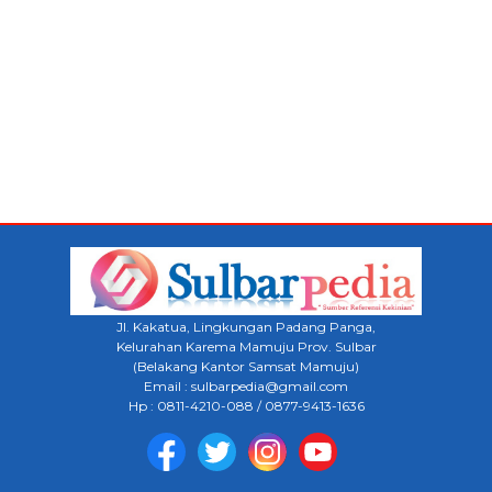
Jl. Kakatua, Lingkungan Padang Panga,
Kelurahan Karema Mamuju Prov. Sulbar
(Belakang Kantor Samsat Mamuju)
Email : sulbarpedia@gmail.com
Hp : 0811-4210-088 / 0877-9413-1636