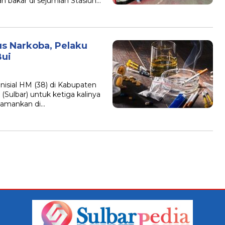
 bakar di sejumlah Stasiun…
us Narkoba, Pelaku
Bui
sial HM (38) di Kabupaten
(Sulbar) untuk ketiga kalinya
diamankan di…