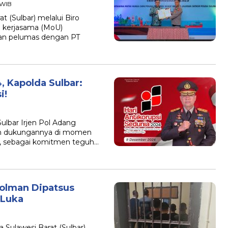
 WIB
(Sulbar) melalui Biro
n kerjasama (MoU)
an pelumas dengan PT
, Kapolda Sulbar:
i!
bar Irjen Pol Adang
dan dukungannya di momen
24, sebagai komitmen teguh…
Polman Dipatsus
 Luka
ulawesi Barat (Sulbar)