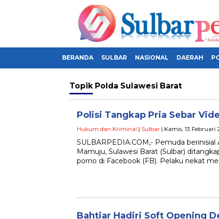
BERANDA
SULBAR
NASIONAL
DAERAH
PO
Topik
Polda Sulawesi Barat
Polisi Tangkap Pria Sebar Vid
Hukum dan Kriminal
|
Sulbar
| Kamis, 13 Februari
SULBARPEDIA.COM,- Pemuda berinisial AR
Mamuju, Sulawesi Barat (Sulbar) ditangk
porno di Facebook (FB). Pelaku nekat 
Bahtiar Hadiri Soft Opening 