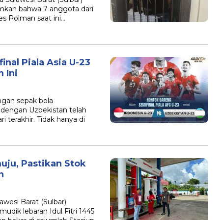
an bahwa 7 anggota dari
es Polman saat ini…
inal Piala Asia U-23
 Ini
gan sepak bola
dengan Uzbekistan telah
 terakhir. Tidak hanya di
uju, Pastikan Stok
n
esi Barat (Sulbar)
ik lebaran Idul Fitri 1445