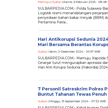
Mamuju
|
Sulbar
| Kamis, 6 Februari 2025 - 08:48
SULBARPEDIA.COM,- Polda Sulawesi Barat 
Logistik resmi menandatangani perjanjia
penyediaan bahan bakar minyak (BBM) d
Pertamina Patra…
Hari Antikorupsi Sedunia 2024
Mari Bersama Berantas Korups
Sulbar
| Senin, 9 Desember 2024 - 09:57 WIB
SULBARPEDIA.COM,- Mamuju, Kapolda Sul
Ginanjar turut mengucapkan apresiasi 
Hari Anti Korupsi Sedunia (Hakordia) 20
7 Personil Satreskrim Polres 
Buntut Tahanan Tewas Penuh
Sulbar
| Minggu, 15 September 2024 - 07:32 WIB
SULBARPEDIA.COM,- Kabid Humas Polda S