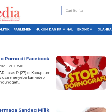
LITIK
PARLEMEN
HUKUM DAN KRIMINAL
EKONOMI
OLAHRA
eo Porno di Facebook
 2025 - 21:05 WIB
L alias R (27) di Kabupaten
ap usai menyebarkan video
mengunggah…
Dermaga Sandeq Milik