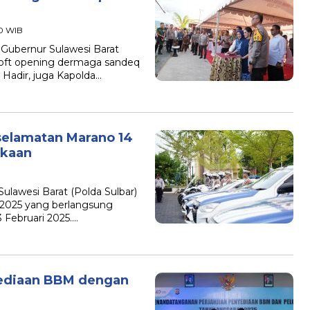
00 WIB
ubernur Sulawesi Barat
 soft opening dermaga sandeq
. Hadir, juga Kapolda…
eselamatan Marano 14
akaan
lawesi Barat (Polda Sulbar)
2025 yang berlangsung
3 Februari 2025….
yediaan BBM dengan