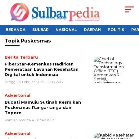
BERANDA
SULBAR
NASIONAL
DAERAH
POLITIK
PA
Topik
Puskesmas
Berita Terbaru
FiberStar-Kemenkes Hadirkan
Pemerataan Layanan Kesehatan
Digital untuk Indonesia
Minggu, 9 Februari 2025 - 12:06 WIB
Advertorial
Bupati Mamuju Sutinah Resmikan
Puskesmas Ranga-ranga dan
Topore
Kamis, 9 Mei 2024 - 07:40 WIB
Advertorial