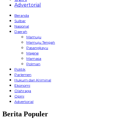
Advertorial
Beranda
Sulbar
Nasional
Daerah
Mamuju
Mamuju Tengah
Pasangkayu
Majene
Mamasa
Polman
Politik
Parlemen
Hukum dan Kriminal
Ekonomi
Olahraga
Opini
Advertorial
Berita Populer