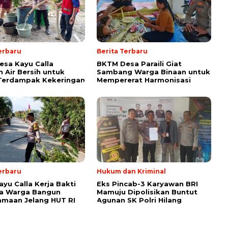
erbaru
Berita Terbaru
sa Kayu Calla
BKTM Desa Paraili Giat
n Air Bersih untuk
Sambang Warga Binaan untuk
Terdampak Kekeringan
Mempererat Harmonisasi
erbaru
Hukum dan Kriminal
yu Calla Kerja Bakti
Eks Pincab-3 Karyawan BRI
a Warga Bangun
Mamuju Dipolisikan Buntut
maan Jelang HUT RI
Agunan SK Polri Hilang