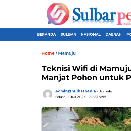
BERANDA
SULBAR
NASIONAL
DAERAH
PO
Home
Mamuju
/
Teknisi Wifi di Mamuj
Manjat Pohon untuk P
Admin@sulbarpedia
- Jurnalis
Selasa, 2 Juli 2024 - 22:23 WIB