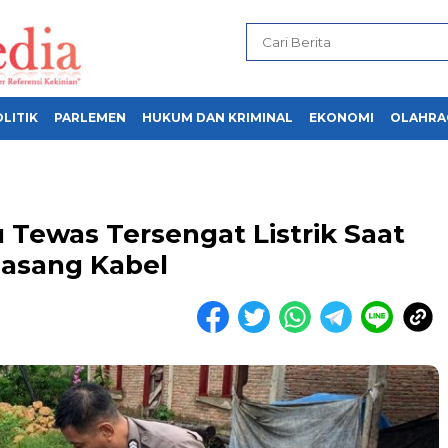
LITIK
PARLEMEN
HUKUM DAN KRIMINAL
EKONOMI
OLAHRA
u Tewas Tersengat Listrik Saat
asang Kabel