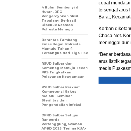
cepat mendatan
4 Bulan Sembunyi di
tersengat arus 
Hutan, DPO
Pengeroyokan SPBU
Barat, Kecamata
Tapalang Berhasil
Dibekuk Resmob
Korban diketahu
Polresta Mamuju
Chaca Net. Korb
Berantas Tambang
meninggal duni
Emas Ilegal, Polresta
Mamuju Tahan 4
Tersangka dari Tiga TKP
“Benar berdasa
arus listrik te
RSUD Sulbar dan
Kemenag Mamuju Teken
medis Puskesma
PKS Tingkatkan
Pelayanan Keagamaan
RSUD Sulbar Perkuat
Kompetensi Nakes
melalui Seminar
Sterilitas dan
Pengendalian Infeksi
DPRD Sulbar Setujui
Ranperda
Pertanggungjawaban
APBD 2025, Terima KUA-