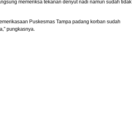
angsung memeriksa tekanan denyut nadi namun sudah tidak
pemerikasaan Puskesmas Tampa padang korban sudah
a,” pungkasnya.