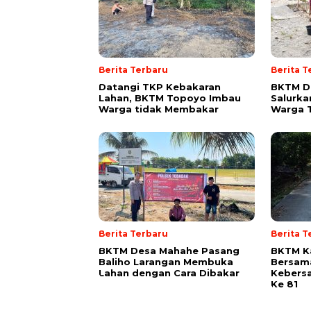
Berita Terbaru
Berita T
Datangi TKP Kebakaran
BKTM De
Lahan, BKTM Topoyo Imbau
Salurka
Warga tidak Membakar
Warga 
Berita Terbaru
Berita T
BKTM Desa Mahahe Pasang
BKTM Ka
Baliho Larangan Membuka
Bersam
Lahan dengan Cara Dibakar
Kebersa
Ke 81