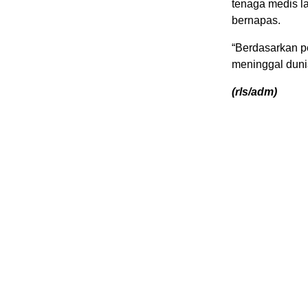
tenaga medis l
bernapas.
“Berdasarkan 
meninggal duni
(rls/adm)