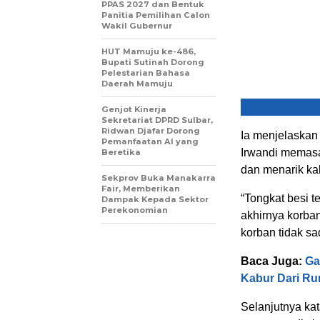
PPAS 2027 dan Bentuk
Panitia Pemilihan Calon
Wakil Gubernur
HUT Mamuju ke-486,
Bupati Sutinah Dorong
Pelestarian Bahasa
Daerah Mamuju
Genjot Kinerja
Sekretariat DPRD Sulbar,
Ridwan Djafar Dorong
Ia menjelaskan 
Pemanfaatan AI yang
Irwandi memas
Beretika
dan menarik ka
Sekprov Buka Manakarra
Fair, Memberikan
“Tongkat besi t
Dampak Kepada Sektor
Perekonomian
akhirnya korban
korban tidak sa
Baca Juga:
Ga
Kabur Dari Ru
Selanjutnya k