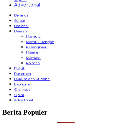
Advertorial
Beranda
Sulbar
Nasional
Daerah
Mamuju
Mamuju Tengah
Pasangkayu
Majene
Mamasa
Polman
Politik
Parlemen
Hukum dan Kriminal
Ekonomi
Olahraga
Opini
Advertorial
Berita Populer