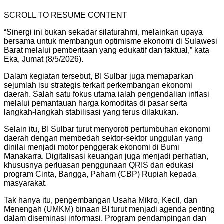
SCROLL TO RESUME CONTENT
“Sinergi ini bukan sekadar silaturahmi, melainkan upaya
bersama untuk membangun optimisme ekonomi di Sulawesi
Barat melalui pemberitaan yang edukatif dan faktual,” kata
Eka, Jumat (8/5/2026).
Dalam kegiatan tersebut, BI Sulbar juga memaparkan
sejumlah isu strategis terkait perkembangan ekonomi
daerah. Salah satu fokus utama ialah pengendalian inflasi
melalui pemantauan harga komoditas di pasar serta
langkah-langkah stabilisasi yang terus dilakukan.
Selain itu, BI Sulbar turut menyoroti pertumbuhan ekonomi
daerah dengan membedah sektor-sektor unggulan yang
dinilai menjadi motor penggerak ekonomi di Bumi
Manakarra. Digitalisasi keuangan juga menjadi perhatian,
khususnya perluasan penggunaan QRIS dan edukasi
program Cinta, Bangga, Paham (CBP) Rupiah kepada
masyarakat.
Tak hanya itu, pengembangan Usaha Mikro, Kecil, dan
Menengah (UMKM) binaan BI turut menjadi agenda penting
dalam diseminasi informasi. Program pendampingan dan