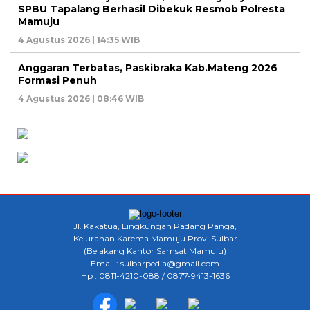
SPBU Tapalang Berhasil Dibekuk Resmob Polresta
Mamuju
4 Agustus 2026 | 14:35 WIB
Anggaran Terbatas, Paskibraka Kab.Mateng 2026
Formasi Penuh
4 Agustus 2026 | 08:46 WIB
Jl. Kakatua, Lingkungan Padang Panga,
Kelurahan Karema Mamuju Prov. Sulbar
(Belakang Kantor Samsat Mamuju)
Email : sulbarpedia@gmail.com
Hp : 0811-4210-088 / 0877-9413-1636