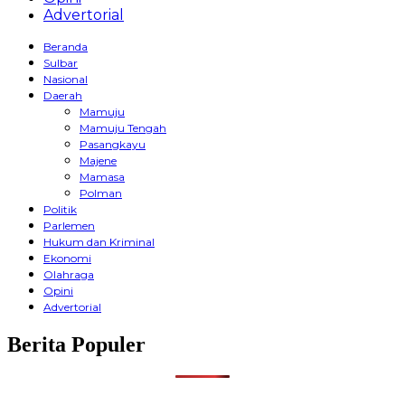
Advertorial
Beranda
Sulbar
Nasional
Daerah
Mamuju
Mamuju Tengah
Pasangkayu
Majene
Mamasa
Polman
Politik
Parlemen
Hukum dan Kriminal
Ekonomi
Olahraga
Opini
Advertorial
Berita Populer