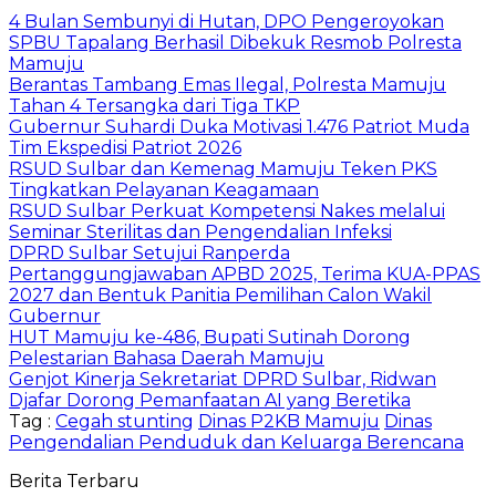
4 Bulan Sembunyi di Hutan, DPO Pengeroyokan
SPBU Tapalang Berhasil Dibekuk Resmob Polresta
Mamuju
Berantas Tambang Emas Ilegal, Polresta Mamuju
Tahan 4 Tersangka dari Tiga TKP
Gubernur Suhardi Duka Motivasi 1.476 Patriot Muda
Tim Ekspedisi Patriot 2026
RSUD Sulbar dan Kemenag Mamuju Teken PKS
Tingkatkan Pelayanan Keagamaan
RSUD Sulbar Perkuat Kompetensi Nakes melalui
Seminar Sterilitas dan Pengendalian Infeksi
DPRD Sulbar Setujui Ranperda
Pertanggungjawaban APBD 2025, Terima KUA-PPAS
2027 dan Bentuk Panitia Pemilihan Calon Wakil
Gubernur
HUT Mamuju ke-486, Bupati Sutinah Dorong
Pelestarian Bahasa Daerah Mamuju
Genjot Kinerja Sekretariat DPRD Sulbar, Ridwan
Djafar Dorong Pemanfaatan AI yang Beretika
Tag :
Cegah stunting
Dinas P2KB Mamuju
Dinas
Pengendalian Penduduk dan Keluarga Berencana
Berita Terbaru