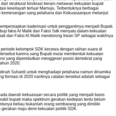
ari struktural birokrasi berani melawan kekuatan bupati
utasi kewilayah terluar Mamuju. Terbentuknya berbagai
ong kemenangan sang petahana dan Kekuasaanpun melanjut
empersiapkan kaderisasi untuk penggantinya menjadi Bupati.
lbup faksi Al Malik dan Faksi Sdk menyatu dalam kekuatan
ati dan Faksi Al Malik mendorong Irwan SP sebagai wakilnya
2 periode kelompok SDK kecewa dengan raihan suara di
 tersebut karena sang Bupati mulai membentuk kekuatan
rsi yang diperebutkan menggeser posisi demokrat yang
 tahun 2020.
 Sutinah Suhardi untuk menghadapi petahana namun dinamika
g formasi di 2020 nantinya catatan tersebut adalah sebagai
 ada daerah kekuasaan secara politik yang menjadi basis
wakil bupati maka spektrum gerakan kedepan tentu belum
entunya beliau bukanlah orang sembarang yang dimiliki
 gerakan maju demi kekuatan politik SDK.