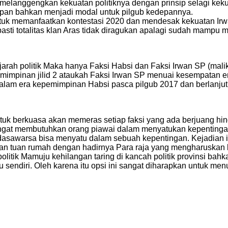
an melanggengkan kekuatan politiknya dengan prinsip selagi k
epan bahkan menjadi modal untuk pilgub kedepannya.
ntuk memanfaatkan kontestasi 2020 dan mendesak kekuatan Ir
sti totalitas klan Aras tidak diragukan apalagi sudah mampu
.
jarah politik Maka hanya Faksi Habsi dan Faksi Irwan SP (malik
impinan jilid 2 ataukah Faksi Irwan SP menuai kesempatan e
am era kepemimpinan Habsi pasca pilgub 2017 dan berlanjut 
untuk berkuasa akan memeras setiap faksi yang ada berjuang hin
gat membutuhkan orang piawai dalam menyatukan kepentingan k
1 dasawarsa bisa menyatu dalam sebuah kepentingan. Kejadia
an tuan rumah dengan hadirnya Para raja yang mengharuskan k
olitik Mamuju kehilangan taring di kancah politik provinsi b
ar itu sendiri. Oleh karena itu opsi ini sangat diharapkan unt