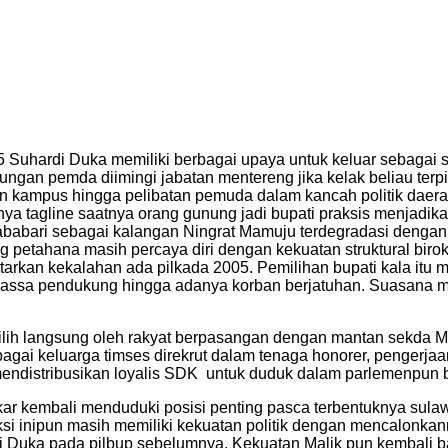
5 Suhardi Duka memiliki berbagai upaya untuk keluar sebagai 
kungan pemda diimingi jabatan mentereng jika kelak beliau ter
 kampus hingga pelibatan pemuda dalam kancah politik daerah
 tagline saatnya orang gunung jadi bupati praksis menjadikan
k Pababari sebagai kalangan Ningrat Mamuju terdegradasi deng
 petahana masih percaya diri dengan kekuatan struktural birok
ntarkan kekalahan ada pilkada 2005. Pemilihan bupati kala itu
assa pendukung hingga adanya korban berjatuhan. Suasana 
pilih langsung oleh rakyat berpasangan dengan mantan sekda 
agai keluarga timses direkrut dalam tenaga honorer, pengerjaan 
mendistribusikan loyalis SDK untuk duduk dalam parlemenpun b
lkar kembali menduduki posisi penting pasca terbentuknya sula
ksi inipun masih memiliki kekuatan politik dengan mencalonka
 Duka pada pilbup sebelumnya. Kekuatan Malik pun kembali b