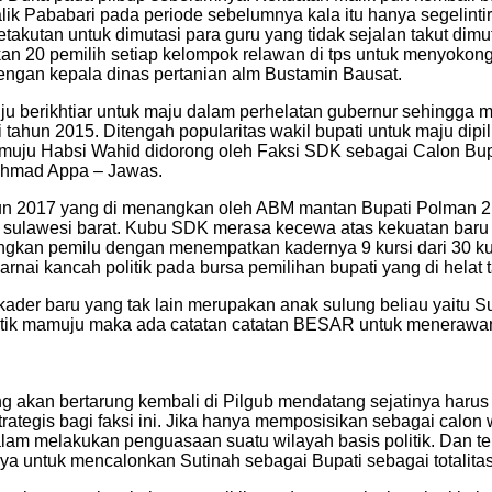
 Pababari pada periode sebelumnya kala itu hanya segelintir d
etakutan untuk dimutasi para guru yang tidak sejalan takut dim
an 20 pemilih setiap kelompok relawan di tps untuk menyok
gan kepala dinas pertanian alm Bustamin Bausat.
 berikhtiar untuk maju dalam perhelatan gubernur sehingga m
tahun 2015. Ditengah popularitas wakil bupati untuk maju dipi
amuju Habsi Wahid didorong oleh Faksi SDK sebagai Calon Bup
Ahmad Appa – Jawas.
ahun 2017 yang di menangkan oleh ABM mantan Bupati Polman 
a sulawesi barat. Kubu SDK merasa kecewa atas kekuatan baru
ngkan pemilu dengan menempatkan kadernya 9 kursi dari 30 ku
warnai kancah politik pada bursa pemilihan bupati yang di helat
kader baru yang tak lain merupakan anak sulung beliau yaitu
politik mamuju maka ada catatan catatan BESAR untuk menerawan
ng akan bertarung kembali di Pilgub mendatang sejatinya harus
egis bagi faksi ini. Jika hanya memposisikan sebagai calon 
dalam melakukan penguasaan suatu wilayah basis politik. Dan t
 untuk mencalonkan Sutinah sebagai Bupati sebagai totalitas