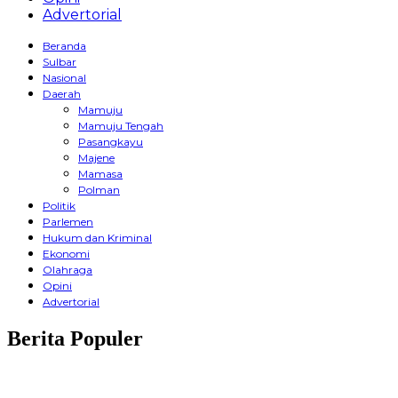
Advertorial
Beranda
Sulbar
Nasional
Daerah
Mamuju
Mamuju Tengah
Pasangkayu
Majene
Mamasa
Polman
Politik
Parlemen
Hukum dan Kriminal
Ekonomi
Olahraga
Opini
Advertorial
Berita Populer