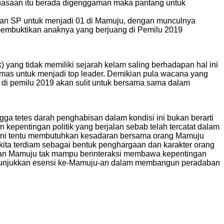
ekuasaan itu berada digenggaman maka pantang untuk
wan SP untuk menjadi 01 di Mamuju, dengan munculnya
 membuktikan anaknya yang berjuang di Pemilu 2019
) yang tidak memiliki sejarah kelam saling berhadapan hal ini
mas untuk menjadi top leader. Demikian pula wacana yang
di pemilu 2019 akan sulit untuk bersama sama dalam
gga tetes darah penghabisan dalam kondisi ini bukan berarti
epentingan politik yang berjalan sebab telah tercatat dalam
n ini tentu membutuhkan kesadaran bersama orang Mamuju
ita terdiam sebagai bentuk penghargaan dan karakter orang
ahkan Mamuju tak mampu berinteraksi membawa kepentingan
uk menunjukkan esensi ke-Mamuju-an dalam membangun peradaban