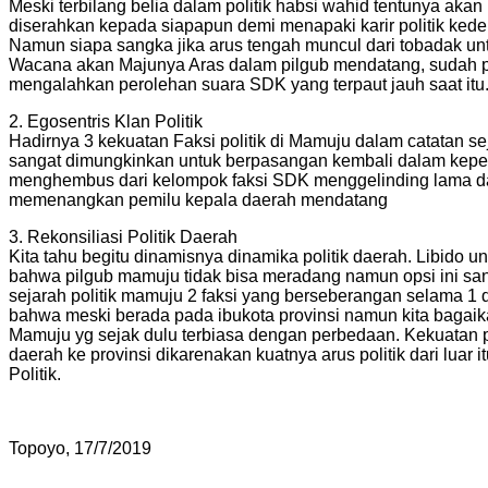
Meski terbilang belia dalam politik habsi wahid tentunya ak
diserahkan kepada siapapun demi menapaki karir politik ked
Namun siapa sangka jika arus tengah muncul dari tobadak u
Wacana akan Majunya Aras dalam pilgub mendatang, sudah pa
mengalahkan perolehan suara SDK yang terpaut jauh saat itu
2. Egosentris Klan Politik
Hadirnya 3 kekuatan Faksi politik di Mamuju dalam catatan se
sangat dimungkinkan untuk berpasangan kembali dalam kepem
menghembus dari kelompok faksi SDK menggelinding lama dal
memenangkan pemilu kepala daerah mendatang
3. Rekonsiliasi Politik Daerah
Kita tahu begitu dinamisnya dinamika politik daerah. Libido 
bahwa pilgub mamuju tidak bisa meradang namun opsi ini san
sejarah politik mamuju 2 faksi yang berseberangan selama 
bahwa meski berada pada ibukota provinsi namun kita bagaik
Mamuju yg sejak dulu terbiasa dengan perbedaan. Kekuatan p
daerah ke provinsi dikarenakan kuatnya arus politik dari lu
Politik.
Topoyo, 17/7/2019