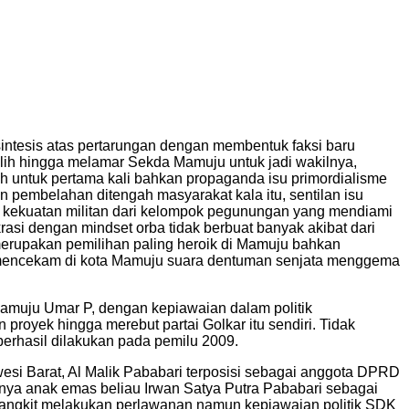
sintesis atas pertarungan dengan membentuk faksi baru
pilih hingga melamar Sekda Mamuju untuk jadi wakilnya,
 untuk pertama kali bahkan propaganda isu primordialisme
 pembelahan ditengah masyarakat kala itu, sentilan isu
an kekuatan militan dari kelompok pegunungan yang mendiami
rasi dengan mindset orba tidak berbuat banyak akibat dari
 merupakan pemilihan paling heroik di Mamuju bahkan
mencekam di kota Mamuju suara dentuman senjata menggema
Mamuju Umar P, dengan kepiawaian dalam politik
proyek hingga merebut partai Golkar itu sendiri. Tidak
erhasil dilakukan pada pemilu 2009.
wesi Barat, Al Malik Pababari terposisi sebagai anggota DPRD
nnya anak emas beliau Irwan Satya Putra Pababari sebagai
angkit melakukan perlawanan namun kepiawaian politik SDK