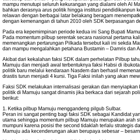
mampu menutupi seluruh kekurangan yang dialami oleh Al Malik
bahkan derasnya arus politik hingga institusi pendidikanpun k
relawan dengan berbagai latar belakang beragam menempatk
dengan kemenangan di tahun 2010 oleh SDK berpasangan den
Pada era kepemimpinan periode kedua ini Sang Bupati Mamuju
Pada momentum pilbup serentak secara nasional pertama kali 
memenangkan pertarungan Pilkada tersebut kali ini sekda M
dan mampu mengalahkan petahana Bustamin – Damris dan 
Akibat dari kekalahan faksi SDK dalam perhelatan Pilbup t
Mamuju dan menjadi awal terbentuknya faksi Habsi di ibukot
politik baru melalui kendaraan Nasdem dan berhasil memena
drastis turun menjadi 4 kursi. Tiga Faksi inilah yang akan me
Faksi SDK melakukan internalisasi gerakan dan menyiapkan 
politik di Mamuju sangat dinamis jika berkaca dari sejarah 
berikut:
1. Ketika pilbup Mamuju menggandeng pilgub Sulbar.
Peran ini sangat penting bagi faksi SDK sebagai Kandidat ya
utama sehingga momentum pilbup Mamuju merupakan arah strat
mumpuni karena posisi the second tidaklah terlalu strategis 
Mamuju ada kecenderungan akan berupaya sebesar – besarnya