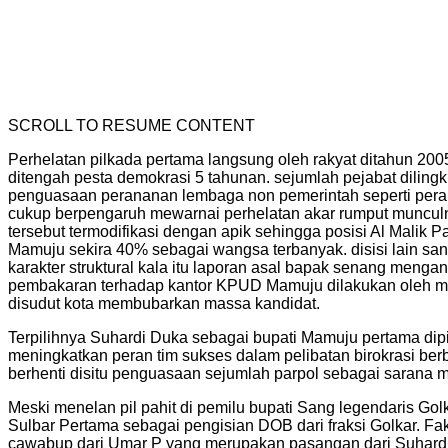
SCROLL TO RESUME CONTENT
Perhelatan pilkada pertama langsung oleh rakyat ditahun 200
ditengah pesta demokrasi 5 tahunan. sejumlah pejabat diling
penguasaan perananan lembaga non pemerintah seperti peran
cukup berpengaruh mewarnai perhelatan akar rumput munculnya
tersebut termodifikasi dengan apik sehingga posisi Al Mali
Mamuju sekira 40% sebagai wangsa terbanyak. disisi lain sang
karakter struktural kala itu laporan asal bapak senang menga
pembakaran terhadap kantor KPUD Mamuju dilakukan oleh m
disudut kota membubarkan massa kandidat.
Terpilihnya Suhardi Duka sebagai bupati Mamuju pertama di
meningkatkan peran tim sukses dalam pelibatan birokrasi berb
berhenti disitu penguasaan sejumlah parpol sebagai sarana 
Meski menelan pil pahit di pemilu bupati Sang legendaris Go
Sulbar Pertama sebagai pengisian DOB dari fraksi Golkar. Fa
cawabup dari Umar P yang merupakan pasangan dari Suhardi