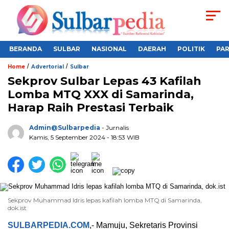
BERANDA
SULBAR
NASIONAL
DAERAH
POLITIK
PA
/
/
Home
Advertorial
Sulbar
Sekprov Sulbar Lepas 43 Kafilah
Lomba MTQ XXX di Samarinda,
Harap Raih Prestasi Terbaik
Admin@sulbarpedia
- Jurnalis
Kamis, 5 September 2024 - 18:53 WIB
Sekprov Muhammad Idris lepas kafilah lomba MTQ di Samarinda,
dok.ist
SULBARPEDIA.COM
,- Mamuju, Sekretaris Provinsi