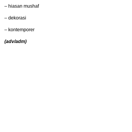
– hiasan mushaf
– dekorasi
– kontemporer
(adv/adm)