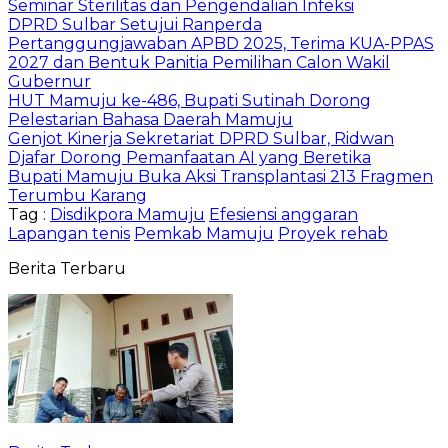
Seminar Sterilitas dan Pengendalian Infeksi
DPRD Sulbar Setujui Ranperda
Pertanggungjawaban APBD 2025, Terima KUA-PPAS
2027 dan Bentuk Panitia Pemilihan Calon Wakil
Gubernur
HUT Mamuju ke-486, Bupati Sutinah Dorong
Pelestarian Bahasa Daerah Mamuju
Genjot Kinerja Sekretariat DPRD Sulbar, Ridwan
Djafar Dorong Pemanfaatan AI yang Beretika
Bupati Mamuju Buka Aksi Transplantasi 213 Fragmen
Terumbu Karang
Tag :
Disdikpora Mamuju
Efesiensi anggaran
Lapangan tenis
Pemkab Mamuju
Proyek rehab
Berita Terbaru