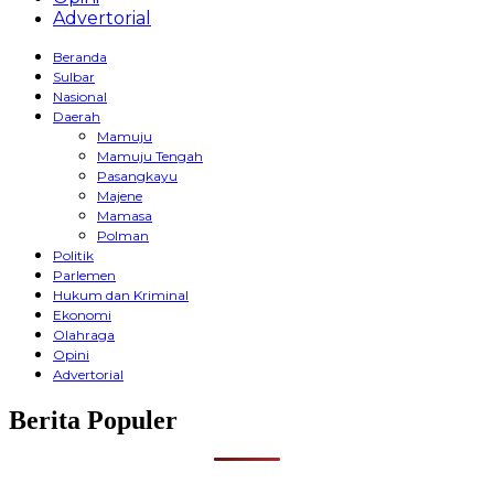
Advertorial
Beranda
Sulbar
Nasional
Daerah
Mamuju
Mamuju Tengah
Pasangkayu
Majene
Mamasa
Polman
Politik
Parlemen
Hukum dan Kriminal
Ekonomi
Olahraga
Opini
Advertorial
Berita Populer