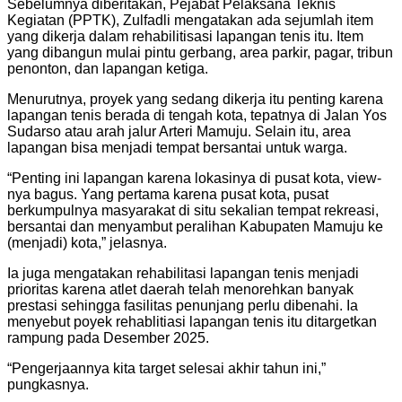
Sebelumnya diberitakan, Pejabat Pelaksana Teknis
Kegiatan (PPTK), Zulfadli mengatakan ada sejumlah item
yang dikerja dalam rehabilitisasi lapangan tenis itu. Item
yang dibangun mulai pintu gerbang, area parkir, pagar, tribun
penonton, dan lapangan ketiga.
Menurutnya, proyek yang sedang dikerja itu penting karena
lapangan tenis berada di tengah kota, tepatnya di Jalan Yos
Sudarso atau arah jalur Arteri Mamuju. Selain itu, area
lapangan bisa menjadi tempat bersantai untuk warga.
“Penting ini lapangan karena lokasinya di pusat kota, view-
nya bagus. Yang pertama karena pusat kota, pusat
berkumpulnya masyarakat di situ sekalian tempat rekreasi,
bersantai dan menyambut peralihan Kabupaten Mamuju ke
(menjadi) kota,” jelasnya.
Ia juga mengatakan rehabilitasi lapangan tenis menjadi
prioritas karena atlet daerah telah menorehkan banyak
prestasi sehingga fasilitas penunjang perlu dibenahi. Ia
menyebut poyek rehablitiasi lapangan tenis itu ditargetkan
rampung pada Desember 2025.
“Pengerjaannya kita target selesai akhir tahun ini,”
pungkasnya.