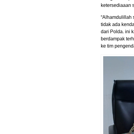
ketersediaaan s
“Alhamdulillah
tidak ada kend
dari Polda. in
berdampak terha
ke tim pengenda