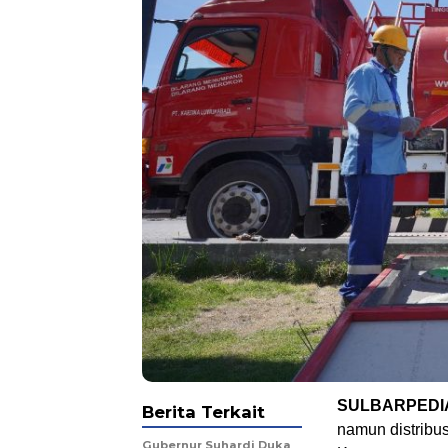
SULBARPEDIA
Berita Terkait
namun distribu
Gubernur Suhardi Duka