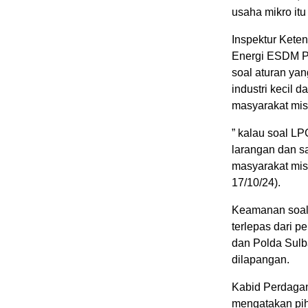
usaha mikro itu 
Inspektur Keten
Energi ESDM Pr
soal aturan ya
industri kecil
masyarakat mis
” kalau soal LP
larangan dan s
masyarakat misk
17/10/24).
Keamanan soal 
terlepas dari p
dan Polda Sulb
dilapangan.
Kabid Perdagan
mengatakan pih