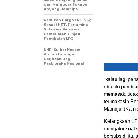
dan Maraqdia Tokape
Arajang Balanipa
Pastikan Harga LPG 3 Kg
Sesuai HET, Pertamina
Sulawesi Bersama
Pemerintah Tinjau
Pangkalan LPG
KNPI Sulbar Kecam
Aturan Larangan
Berjilbab Bagi
Paskibraka Nasional
“kalau lagi pan
ribu, itu pun bi
memasak, tidak
terimakasih Per
Mamuju, (Kamis
Kelangkaan LPG
mengatur soal 
bersubsidi itu,