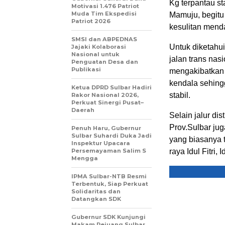
Kg terpantau st
Motivasi 1.476 Patriot
Muda Tim Ekspedisi
Mamuju, begitu
Patriot 2026
kesulitan mend
SMSI dan ABPEDNAS
Untuk diketahui
Jajaki Kolaborasi
Nasional untuk
jalan trans na
Penguatan Desa dan
Publikasi
mengakibatkan j
kendala sehing
Ketua DPRD Sulbar Hadiri
stabil.
Rakor Nasional 2026,
Perkuat Sinergi Pusat–
Daerah
Selain jalur di
Prov.Sulbar jug
Penuh Haru, Gubernur
Sulbar Suhardi Duka Jadi
yang biasanya t
Inspektur Upacara
Persemayaman Salim S
raya Idul Fitri,
Mengga
IPMA Sulbar-NTB Resmi
Terbentuk, Siap Perkuat
Solidaritas dan
Datangkan SDK
Gubernur SDK Kunjungi
Makam Pejuang Sulbar