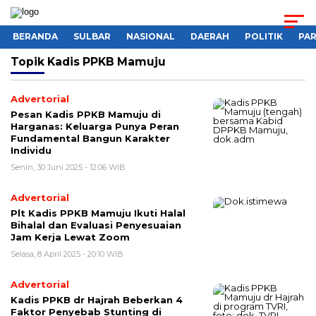
BERANDA
SULBAR
NASIONAL
DAERAH
POLITIK
PA
Topik
Kadis PPKB Mamuju
Advertorial
Pesan Kadis PPKB Mamuju di
Harganas: Keluarga Punya Peran
Fundamental Bangun Karakter
Individu
Senin, 30 Juni 2025 - 12:06 WIB
Advertorial
Plt Kadis PPKB Mamuju Ikuti Halal
Bihalal dan Evaluasi Penyesuaian
Jam Kerja Lewat Zoom
Selasa, 8 April 2025 - 20:10 WIB
Advertorial
Kadis PPKB dr Hajrah Beberkan 4
Faktor Penyebab Stunting di