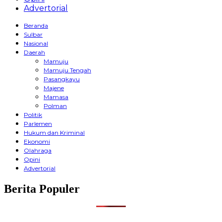
Advertorial
Beranda
Sulbar
Nasional
Daerah
Mamuju
Mamuju Tengah
Pasangkayu
Majene
Mamasa
Polman
Politik
Parlemen
Hukum dan Kriminal
Ekonomi
Olahraga
Opini
Advertorial
Berita Populer