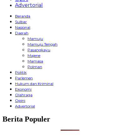
Advertorial
Beranda
Sulbar
Nasional
Daerah
Mamuju
Mamuju Tengah
Pasangkayu
Majene
Mamasa
Polman
Politik
Parlemen
Hukum dan Kriminal
Ekonomi
Olahraga
Opini
Advertorial
Berita Populer