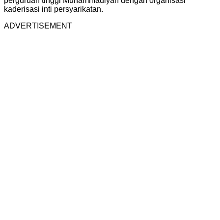
perguruan tinggi Muhammadiyah dengan organisasi
kaderisasi inti persyarikatan.
ADVERTISEMENT