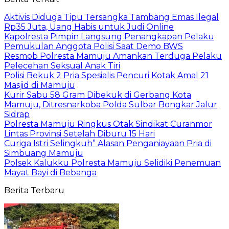
Aktivis Diduga Tipu Tersangka Tambang Emas Ilegal
Rp35 Juta, Uang Habis untuk Judi Online
Kapolresta Pimpin Langsung Penangkapan Pelaku
Pemukulan Anggota Polisi Saat Demo BWS
Resmob Polresta Mamuju Amankan Terduga Pelaku
Pelecehan Seksual Anak Tiri
Polisi Bekuk 2 Pria Spesialis Pencuri Kotak Amal 21
Masjid di Mamuju
Kurir Sabu 58 Gram Dibekuk di Gerbang Kota
Mamuju, Ditresnarkoba Polda Sulbar Bongkar Jalur
Sidrap
Polresta Mamuju Ringkus Otak Sindikat Curanmor
Lintas Provinsi Setelah Diburu 15 Hari
Curiga Istri Selingkuh” Alasan Penganiayaan Pria di
Simbuang Mamuju
Polsek Kalukku Polresta Mamuju Selidiki Penemuan
Mayat Bayi di Bebanga
Berita Terbaru