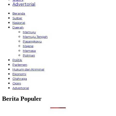
Advertorial
Beranda
Sulbar
Nasional
Daerah
Mamuju
Mamuju Tengah
Pasangkayu
Majene
Mamasa
Polman
Politik
Parlemen
Hukum dan Kriminal
Ekonomi
Olahraga
Opini
Advertorial
Berita Populer