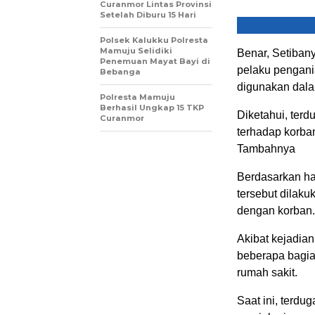
Curanmor Lintas Provinsi
Setelah Diburu 15 Hari
Polsek Kalukku Polresta
Mamuju Selidiki
Benar, Setiban
Penemuan Mayat Bayi di
pelaku pengani
Bebanga
digunakan dala
Polresta Mamuju
Berhasil Ungkap 15 TKP
Diketahui, ter
Curanmor
terhadap korba
Tambahnya
Berdasarkan ha
tersebut dilaku
dengan korban.
Akibat kejadia
beberapa bagia
rumah sakit.
Saat ini, terdu