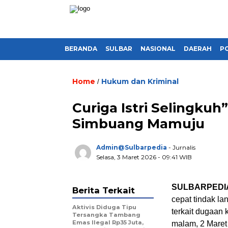
BERANDA
SULBAR
NASIONAL
DAERAH
PO
Home
Hukum dan Kriminal
/
Curiga Istri Selingkuh
Simbuang Mamuju
Admin@sulbarpedia
- Jurnalis
Selasa, 3 Maret 2026 - 09:41 WIB
SULBARPEDI
Berita Terkait
cepat tindak la
Aktivis Diduga Tipu
terkait dugaan
Tersangka Tambang
Emas Ilegal Rp35 Juta,
malam, 2 Maret