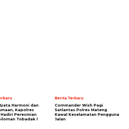
erbaru
Berita Terbaru
Nyata Harmoni dan
Commander Wish Pagi
amaan, Kapolres
Satlantas Polres Mateng
Hadiri Peresmian
Kawal Keselamatan Pengguna
Siloman Tobadak l
Jalan