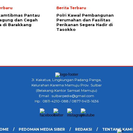
erbaru
Berita Terbaru
kamtibmas Pantau
Polri Kawal Pembangunan
Jagung dan Cegah
Perumahan dan Fasilitas
a di Barakkang
Perikanan Segera Hadir di
Tasokko
Jl. Kakatua, Lingkungan Padang Panga,
Kelurahan Karema Mamuju Prov. Sulbar
(Belakang Kantor Samsat Mamuju)
Email : sulbarpedia@gmail.com
Hp : 0811-4210-088 / 0877-9413-1636
OME
PEDOMAN MEDIA SIBER
REDAKSI
TENTANG KAMI