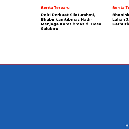
Berita Terbaru
Berita T
Polri Perkuat Silaturahmi,
Bhabin
Bhabinkamtibmas Hadir
Lahan 
Menjaga Kamtibmas di Desa
Karhutl
Salubiro
H