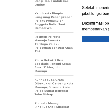
Uang Habis untuk Judi
Online
Setelah meneri
piket fungsi b
Kapolresta Pimpin
Langsung Penangkapan
Pelaku Pemukulan
Dikonfirmasi p
Anggota Polisi Saat
Demo BWS
membenarkan pe
Resmob Polresta
Mamuju Amankan
Terduga Pelaku
Pelecehan Seksual Anak
Tiri
Polisi Bekuk 2 Pria
Spesialis Pencuri Kotak
Amal 21 Masjid di
Mamuju
Kurir Sabu 58 Gram
Dibekuk di Gerbang Kota
Mamuju, Ditresnarkoba
Polda Sulbar Bongkar
Jalur Sidrap
Polresta Mamuju
Ringkus Otak Sindikat