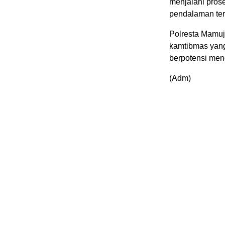
menjalani prose
pendalaman terk
Polresta Mamuj
kamtibmas yang
berpotensi men
(Adm)