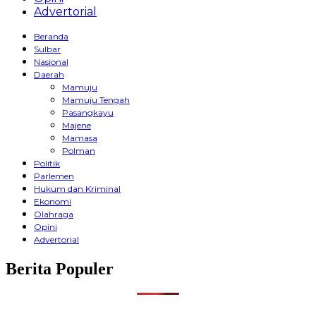
Advertorial
Beranda
Sulbar
Nasional
Daerah
Mamuju
Mamuju Tengah
Pasangkayu
Majene
Mamasa
Polman
Politik
Parlemen
Hukum dan Kriminal
Ekonomi
Olahraga
Opini
Advertorial
Berita Populer