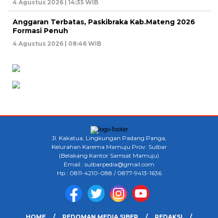
4 Agustus 2026 | 14:35 WIB
Anggaran Terbatas, Paskibraka Kab.Mateng 2026
Formasi Penuh
4 Agustus 2026 | 08:46 WIB
Jl. Kakatua, Lingkungan Padang Panga,
Kelurahan Karema Mamuju Prov. Sulbar
(Belakang Kantor Samsat Mamuju)
Email : sulbarpedia@gmail.com
Hp : 0811-4210-088 / 0877-9413-1636
HOME
PEDOMAN MEDIA SIBER
REDAKSI