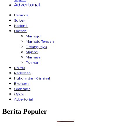
Advertorial
Beranda
Sulbar
Nasional
Daerah
Mamuju
Mamuju Tengah
Pasangkayu
Majene
Mamasa
Polman
Politik
Parlemen
Hukum dan Kriminal
Ekonomi
Olahraga
Opini
Advertorial
Berita Populer