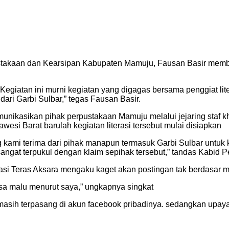
stakaan dan Kearsipan Kabupaten Mamuju, Fausan Basir memban
Kegiatan ini murni kegiatan yang digagas bersama penggiat lite
dari Garbi Sulbar,” tegas Fausan Basir.
ikomunikasikan pihak perpustakaan Mamuju melalui jejaring staf
wesi Barat barulah kegiatan literasi tersebut mulai disiapkan
 kami terima dari pihak manapun termasuk Garbi Sulbar untuk
 sangat terpukul dengan klaim sepihak tersebut,” tandas Kabid P
rasi Teras Aksara mengaku kaget akan postingan tak berdasar mil
asa malu menurut saya,” ungkapnya singkat
ut masih terpasang di akun facebook pribadinya. sedangkan upay