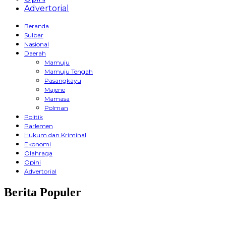
Advertorial
Beranda
Sulbar
Nasional
Daerah
Mamuju
Mamuju Tengah
Pasangkayu
Majene
Mamasa
Polman
Politik
Parlemen
Hukum dan Kriminal
Ekonomi
Olahraga
Opini
Advertorial
Berita Populer