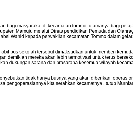
bagi masyarakat di kecamatan tommo, utamanya bagi pelajar
upaten Mamuju melalui Dinas pendidikan Pemuda dan Olahraga
Habsi Wahid kepada perwakilan kecamatan Tommo dalam gelara
bil bus sekolah tersebut dimaksudkan untuk memberi kemudaha
an demikian mereka akan lebih termotivasi untuk terus berseko
erikan dukungan sarana dan prasarana kesemua wilayah keca
yebutkan,tidak hanya busnya yang akan diberikan, operasional
sisa pengoperasiannya kita serahkan kecamatnya . tutup Murnian