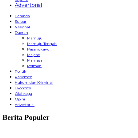
Advertorial
Beranda
Sulbar
Nasional
Daerah
Mamuju
Mamuju Tengah
Pasangkayu
Majene
Mamasa
Polman
Politik
Parlemen
Hukum dan Kriminal
Ekonomi
Olahraga
Opini
Advertorial
Berita Populer