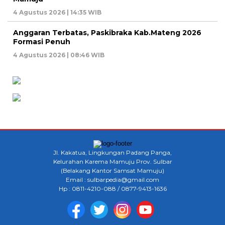
4 Agustus 2026 | 14:35 WIB
Anggaran Terbatas, Paskibraka Kab.Mateng 2026
Formasi Penuh
4 Agustus 2026 | 08:46 WIB
Jl. Kakatua, Lingkungan Padang Panga,
Kelurahan Karema Mamuju Prov. Sulbar
(Belakang Kantor Samsat Mamuju)
Email : sulbarpedia@gmail.com
Hp : 0811-4210-088 / 0877-9413-1636