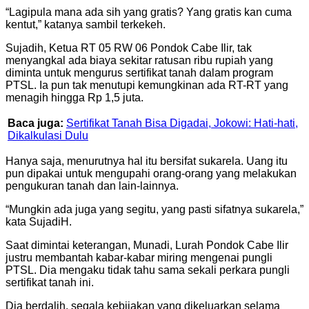
“Lagipula mana ada sih yang gratis? Yang gratis kan cuma
kentut,” katanya sambil terkekeh.
Sujadih, Ketua RT 05 RW 06 Pondok Cabe Ilir, tak
menyangkal ada biaya sekitar ratusan ribu rupiah yang
diminta untuk mengurus sertifikat tanah dalam program
PTSL. Ia pun tak menutupi kemungkinan ada RT-RT yang
menagih hingga Rp 1,5 juta.
Baca juga:
Sertifikat Tanah Bisa Digadai, Jokowi: Hati-hati,
Dikalkulasi Dulu
Hanya saja, menurutnya hal itu bersifat sukarela. Uang itu
pun dipakai untuk mengupahi orang-orang yang melakukan
pengukuran tanah dan lain-lainnya.
“Mungkin ada juga yang segitu, yang pasti sifatnya sukarela,”
kata SujadiH.
Saat dimintai keterangan, Munadi, Lurah Pondok Cabe Ilir
justru membantah kabar-kabar miring mengenai pungli
PTSL. Dia mengaku tidak tahu sama sekali perkara pungli
sertifikat tanah ini.
Dia berdalih, segala kebijakan yang dikeluarkan selama