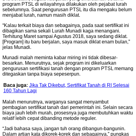
program PTSL di wilayahnya dilakukan oleh pejabat lurah
sebelumnya. Saat pengurusan PTSL itu dia mengaku belum
menjabat lurah, namun masih diklat.
“Kalau terkait biaya dan sebagainya, pada saat sertifikat ini
dibagikan sama sekali Lurah Munadi kaga menangani.
Terhitung Maret sampai Agustus 2018, saya sedang diklat.
[Program] itu baru berjalan, saya masuk diklat enam bulan,”
jelas Munadi.
Munadi malah meminta kabar miring ini tidak dibesar-
besarkan. Menurutnya, sejak program ini dikeluarkan
pengurusan sertifikasi tanah dengan program PTSL memang
ditegaskan tanpa biaya sepeserpun.
Baca juga:
Jika Tak Dikebut, Sertifikat Tanah di RI Selesai
160 Tahun Lagi
Malah menurutnya, warganya sangat menyambut
pembagian sertifikat tanah dari pemerintah ini. Selain secara
biaya jauh lebih murah, prosesnya juga membutuhkan waktu
relatif lebih cepat dibanding metode reguler.
“Jadi bahasa saya, jangan tuh orang dibangun-bangunin.
Dalam artian kata dikorek-korek dan sebagainya,” pungkas