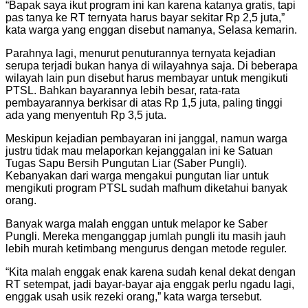
“Bapak saya ikut program ini kan karena katanya gratis, tapi
pas tanya ke RT ternyata harus bayar sekitar Rp 2,5 juta,”
kata warga yang enggan disebut namanya, Selasa kemarin.
Parahnya lagi, menurut penuturannya ternyata kejadian
serupa terjadi bukan hanya di wilayahnya saja. Di beberapa
wilayah lain pun disebut harus membayar untuk mengikuti
PTSL. Bahkan bayarannya lebih besar, rata-rata
pembayarannya berkisar di atas Rp 1,5 juta, paling tinggi
ada yang menyentuh Rp 3,5 juta.
Meskipun kejadian pembayaran ini janggal, namun warga
justru tidak mau melaporkan kejanggalan ini ke Satuan
Tugas Sapu Bersih Pungutan Liar (Saber Pungli).
Kebanyakan dari warga mengakui pungutan liar untuk
mengikuti program PTSL sudah mafhum diketahui banyak
orang.
Banyak warga malah enggan untuk melapor ke Saber
Pungli. Mereka menganggap jumlah pungli itu masih jauh
lebih murah ketimbang mengurus dengan metode reguler.
“Kita malah enggak enak karena sudah kenal dekat dengan
RT setempat, jadi bayar-bayar aja enggak perlu ngadu lagi,
enggak usah usik rezeki orang,” kata warga tersebut.