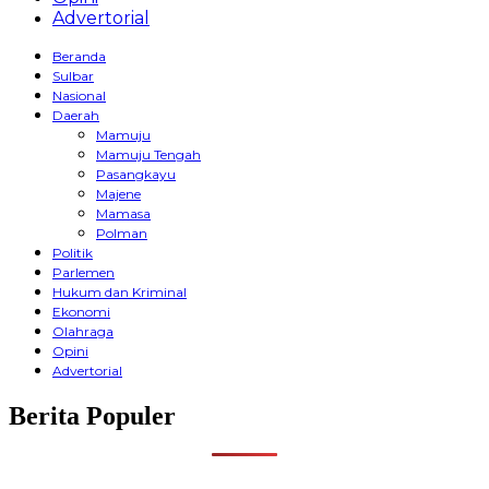
Advertorial
Beranda
Sulbar
Nasional
Daerah
Mamuju
Mamuju Tengah
Pasangkayu
Majene
Mamasa
Polman
Politik
Parlemen
Hukum dan Kriminal
Ekonomi
Olahraga
Opini
Advertorial
Berita Populer