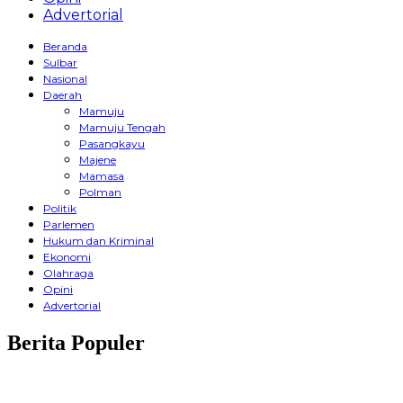
Advertorial
Beranda
Sulbar
Nasional
Daerah
Mamuju
Mamuju Tengah
Pasangkayu
Majene
Mamasa
Polman
Politik
Parlemen
Hukum dan Kriminal
Ekonomi
Olahraga
Opini
Advertorial
Berita Populer