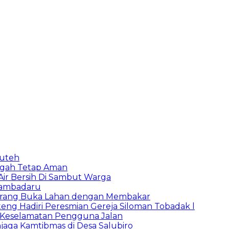
puteh
ngah Tetap Aman
 Air Bersih Di Sambut Warga
Bambadaru
Larang Buka Lahan dengan Membakar
ng Hadiri Peresmian Gereja Siloman Tobadak l
 Keselamatan Pengguna Jalan
jaga Kamtibmas di Desa Salubiro