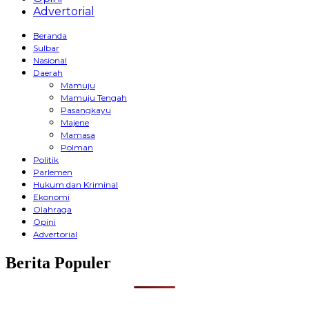
Advertorial
Beranda
Sulbar
Nasional
Daerah
Mamuju
Mamuju Tengah
Pasangkayu
Majene
Mamasa
Polman
Politik
Parlemen
Hukum dan Kriminal
Ekonomi
Olahraga
Opini
Advertorial
Berita Populer