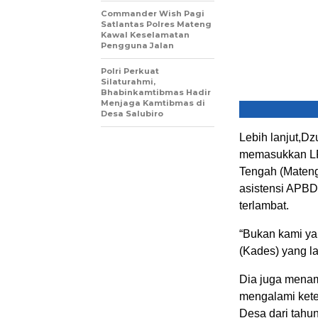
Commander Wish Pagi
Satlantas Polres Mateng
Kawal Keselamatan
Pengguna Jalan
Polri Perkuat
Silaturahmi,
Bhabinkamtibmas Hadir
Menjaga Kamtibmas di
Desa Salubiro
Lebih lanjut,Dz
memasukkan LP
Tengah (Mateng
asistensi APB
terlambat.
“Bukan kami ya
(Kades) yang l
Dia juga menam
mengalami kete
Desa dari tahu