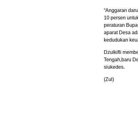
“Anggaran dan
10 persen untuk
peraturan Bupat
aparat Desa ad
kedudukan keua
Dzulkifli memb
Tengah,baru D
siukedes.
(Zul)