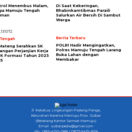
trol Menembus Malam,
Di Saat Kekeringan,
aga Mamuju Tengah
Bhabinkamtibmas Paraili
Aman
Salurkan Air Bersih Di Sambut
Warga
Berita Terbaru
 Tengah
POLRI Hadir Mengingatkan,
Mateng Serahkan SK
Polres Mamuju Tengah Larang
angan Perjanjian Kerja
Buka Lahan dengan
PK Formasi Tahun 2023
Membakar
25
Jl. Kakatua, Lingkungan Padang Panga,
Kelurahan Karema Mamuju Prov. Sulbar
(Belakang Kantor Samsat Mamuju)
Email : sulbarpedia@gmail.com
Hp : 0811-4210-088 / 0877-9413-1636