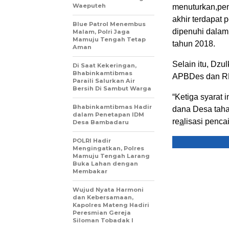
Waeputeh
menuturkan,pen
akhir terdapat 
Blue Patrol Menembus
dipenuhi dalam
Malam, Polri Jaga
Mamuju Tengah Tetap
tahun 2018.
Aman
Selain itu, Dzu
Di Saat Kekeringan,
Bhabinkamtibmas
APBDes dan RKP
Paraili Salurkan Air
Bersih Di Sambut Warga
“Ketiga syarat 
Bhabinkamtibmas Hadir
dana Desa tah
dalam Penetapan IDM
re
a
lisasi penca
Desa Bambadaru
POLRI Hadir
Mengingatkan, Polres
Mamuju Tengah Larang
Buka Lahan dengan
Membakar
Wujud Nyata Harmoni
dan Kebersamaan,
Kapolres Mateng Hadiri
Peresmian Gereja
Siloman Tobadak l