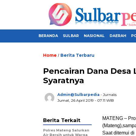
BERANDA
SULBAR
NASIONAL
DAERAH
PO
Home
Berita Terbaru
/
Pencairan Dana Desa 
Syaratnya
Admin@sulbarpedia
- Jurnalis
Jumat, 26 April 2019 - 07:11 WIB
MATENG – Pros
Berita Terkait
(Mateng),sampai
Polres Mateng Salurkan
Saat ditemui d
Air Bersih untuk Warga