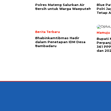
Polres Mateng Salurkan Air
Blue Pa
Bersih untuk Warga Waeputeh
Polri J
Tetap 
Berita Terbaru
Mamuju
Bhabinkamtibmas Hadir
Bupati 
dalam Penetapan IDM Desa
Perpanj
Bambadaru
361 PP
dan 20