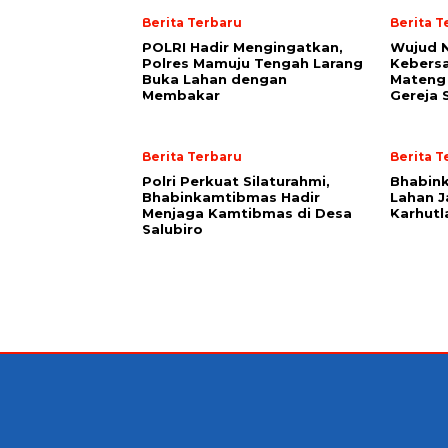
Berita Terbaru
Berita T
POLRI Hadir Mengingatkan,
Wujud 
Polres Mamuju Tengah Larang
Kebers
Buka Lahan dengan
Mateng 
Membakar
Gereja 
Berita Terbaru
Berita T
Polri Perkuat Silaturahmi,
Bhabin
Bhabinkamtibmas Hadir
Lahan 
Menjaga Kamtibmas di Desa
Karhutl
Salubiro