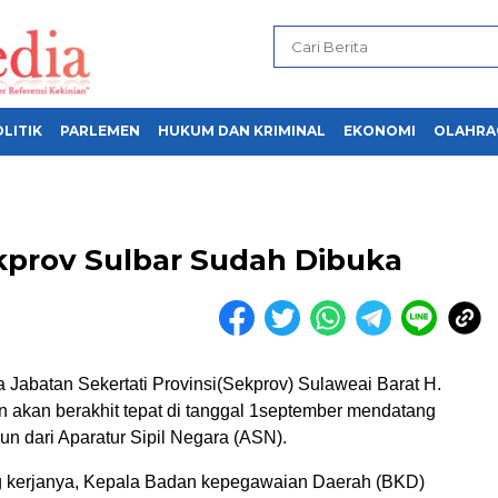
LITIK
PARLEMEN
HUKUM DAN KRIMINAL
EKONOMI
OLAHRA
kprov Sulbar Sudah Dibuka
abatan Sekertati Provinsi(Sekprov) Sulaweai Barat H.
n akan berakhit tepat di tanggal 1september mendatang
un dari Aparatur Sipil Negara (ASN).
g kerjanya, Kepala Badan kepegawaian Daerah (BKD)