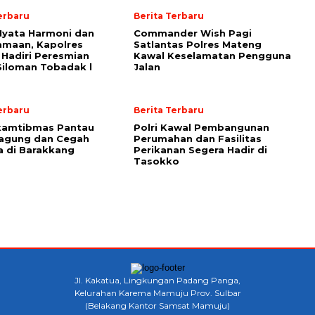
erbaru
Berita Terbaru
Nyata Harmoni dan
Commander Wish Pagi
amaan, Kapolres
Satlantas Polres Mateng
Hadiri Peresmian
Kawal Keselamatan Pengguna
Siloman Tobadak l
Jalan
erbaru
Berita Terbaru
kamtibmas Pantau
Polri Kawal Pembangunan
Jagung dan Cegah
Perumahan dan Fasilitas
a di Barakkang
Perikanan Segera Hadir di
Tasokko
Jl. Kakatua, Lingkungan Padang Panga,
Kelurahan Karema Mamuju Prov. Sulbar
(Belakang Kantor Samsat Mamuju)