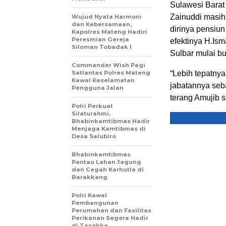
Sulawesi Barat 
Zainuddi masih
Wujud Nyata Harmoni
dan Kebersamaan,
dirinya pensiun
Kapolres Mateng Hadiri
Peresmian Gereja
efektinya H.Is
Siloman Tobadak l
Sulbar mulai b
Commander Wish Pagi
Satlantas Polres Mateng
“Lebih tepatny
Kawal Keselamatan
jabatannya seb
Pengguna Jalan
terang Amujib s
Polri Perkuat
Silaturahmi,
Bhabinkamtibmas Hadir
Menjaga Kamtibmas di
Desa Salubiro
Bhabinkamtibmas
Pantau Lahan Jagung
dan Cegah Karhutla di
Barakkang
Polri Kawal
Pembangunan
Perumahan dan Fasilitas
Perikanan Segera Hadir
di Tasokko