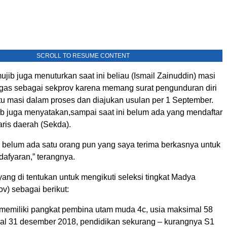
SCROLL TO RESUME CONTENT
mujib juga menuturkan saat ini beliau (Ismail Zainuddin) masi
gas sebagai sekprov karena memang surat pengunduran diri
tu masi dalam proses dan diajukan usulan per 1 September.
jib juga menyatakan,sampai saat ini belum ada yang mendaftar
ris daerah (Sekda).
i belum ada satu orang pun yang saya terima berkasnya untuk
afyaran,” terangnya.
ang di tentukan untuk mengikuti seleksi tingkat Madya
v) sebagai berikut:
memiliki pangkat pembina utam muda 4c, usia maksimal 58
hal 31 desember 2018, pendidikan sekurang – kurangnya S1