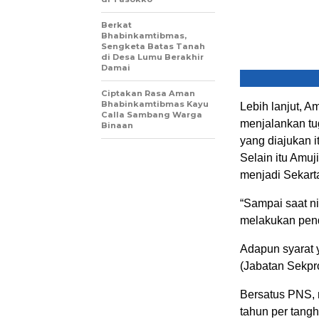
Berkat
Bhabinkamtibmas,
Sengketa Batas Tanah
di Desa Lumu Berakhir
Damai
Ciptakan Rasa Aman
Bhabinkamtibmas Kayu
Lebih lanjut, A
Calla Sambang Warga
menjalankan tu
Binaan
yang diajukan i
Selain itu Amu
menjadi Sekarta
“Sampai saat n
melakukan pend
Adapun syarat y
(Jabatan Sekpro
Bersatus PNS, 
tahun per tang