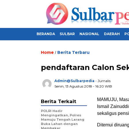
BERANDA
SULBAR
NASIONAL
DAERAH
PO
Home
Berita Terbaru
/
pendaftaran Calon Se
Admin@sulbarpedia
- Jurnalis
Senin, 13 Agustus 2018 - 16:20 WIB
MAMUJU, Masa J
Berita Terkait
Ismail Zainuddi
POLRI Hadir
sekaligus pensi
Mengingatkan, Polres
Mamuju Tengah Larang
Buka Lahan dengan
Ditemui diruan
Membakar