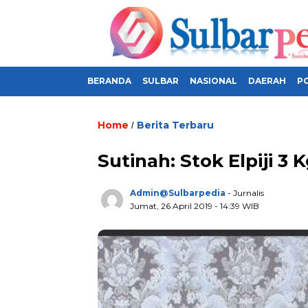
BERANDA
SULBAR
NASIONAL
DAERAH
PO
Home
Berita Terbaru
/
Sutinah: Stok Elpiji 3
Admin@sulbarpedia
- Jurnalis
Jumat, 26 April 2019 - 14:39 WIB