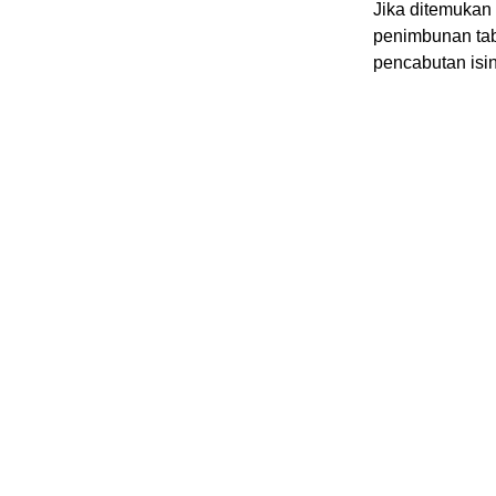
Jika ditemukan
penimbunan tab
pencabutan isin