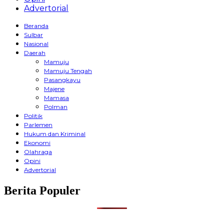
Advertorial
Beranda
Sulbar
Nasional
Daerah
Mamuju
Mamuju Tengah
Pasangkayu
Majene
Mamasa
Polman
Politik
Parlemen
Hukum dan Kriminal
Ekonomi
Olahraga
Opini
Advertorial
Berita Populer