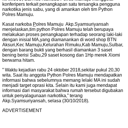
konferipers terkait penangkapan satu tersangka pengguna
narkotika jenis sabu, yang di amankan oleh tim Python
Polres Mamuju.
Kasat narkoba
P
olres Mamuju Akp.Syamsuriyansah
menjelaskan,tim python Polres Mamuju telah berupaya
melakukan proses penangkapan terhadap seorang laki-laki
dengan inisial MA,yang diamanankan di word shop BTN
Aksuri,Kec Mamuju,Kelurahan Rimuku,Kab Mamuju,Sulbar,
dengan barang bukti yang berhasil diamankan 3 saset
bening berisi Sabu,29 saset kosong dan 1Hp merek Xiomi
berwarna hitam.
” Waktu kejadian rabu 24 oktober 2018,sekitar pukul 20,30
wita. Saat itu anggota Python Polres Mamuju mendapatkan
informasi bahwa sebelumnya memang lelaki MA ini sudah
menjadi target oprasi kita. Selain itu kami juga mendapat
informasi dari masyarakat bahwa rumah tersebut digubakan
untuk penyalagunaan narkotika,” terang
Akp.Syamsuriyansah, selasa (30/10/2018).
ADVERTISEMENT