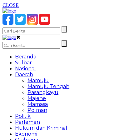
CLOSE
✖
Beranda
Sulbar
Nasional
Daerah
Mamuju
Mamuju Tengah
Pasangkayu
Majene
Mamasa
Polman
Politik
Parlemen
Hukum dan Kriminal
Ekonomi
Olahraga