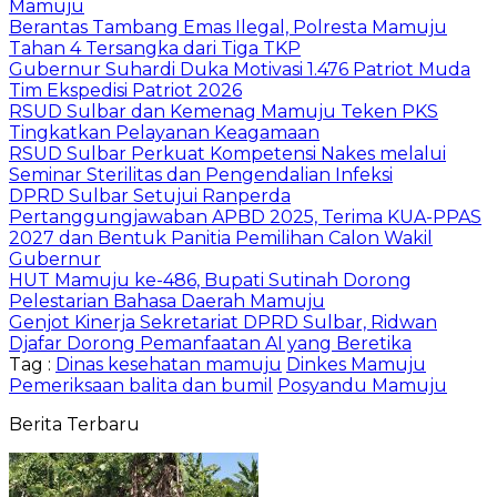
Mamuju
Berantas Tambang Emas Ilegal, Polresta Mamuju
Tahan 4 Tersangka dari Tiga TKP
Gubernur Suhardi Duka Motivasi 1.476 Patriot Muda
Tim Ekspedisi Patriot 2026
RSUD Sulbar dan Kemenag Mamuju Teken PKS
Tingkatkan Pelayanan Keagamaan
RSUD Sulbar Perkuat Kompetensi Nakes melalui
Seminar Sterilitas dan Pengendalian Infeksi
DPRD Sulbar Setujui Ranperda
Pertanggungjawaban APBD 2025, Terima KUA-PPAS
2027 dan Bentuk Panitia Pemilihan Calon Wakil
Gubernur
HUT Mamuju ke-486, Bupati Sutinah Dorong
Pelestarian Bahasa Daerah Mamuju
Genjot Kinerja Sekretariat DPRD Sulbar, Ridwan
Djafar Dorong Pemanfaatan AI yang Beretika
Tag :
Dinas kesehatan mamuju
Dinkes Mamuju
Pemeriksaan balita dan bumil
Posyandu Mamuju
Berita Terbaru