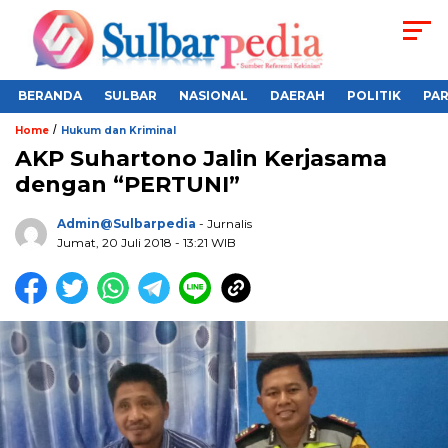
BERANDA
SULBAR
NASIONAL
DAERAH
POLITIK
PA
/
Home
Hukum dan Kriminal
AKP Suhartono Jalin Kerjasama
dengan “PERTUNI”
Admin@sulbarpedia
- Jurnalis
Jumat, 20 Juli 2018 - 13:21 WIB