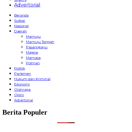
Advertorial
Beranda
Sulbar
Nasional
Daerah
Mamuju
Mamuju Tengah
Pasangkayu
Majene
Mamasa
Polman
Politik
Parlemen
Hukum dan Kriminal
Ekonomi
Olahraga
Opini
Advertorial
Berita Populer