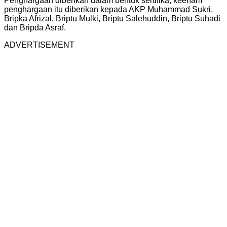
Penghargaan diberikan dalam bentuk sertifika, keenam
penghargaan itu diberikan kepada AKP Muhammad Sukri,
Bripka Afrizal, Briptu Mulki, Briptu Salehuddin, Briptu Suhadi
dan Bripda Asraf.
ADVERTISEMENT