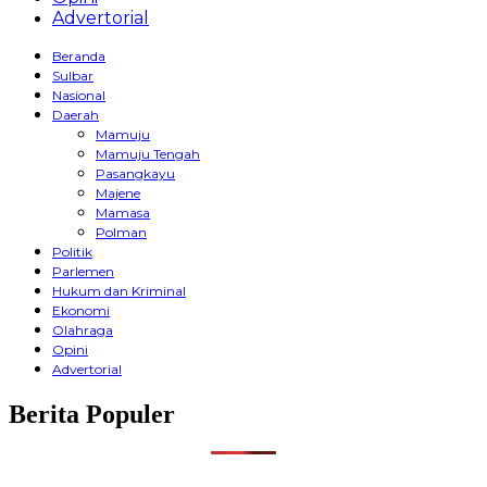
Advertorial
Beranda
Sulbar
Nasional
Daerah
Mamuju
Mamuju Tengah
Pasangkayu
Majene
Mamasa
Polman
Politik
Parlemen
Hukum dan Kriminal
Ekonomi
Olahraga
Opini
Advertorial
Berita Populer