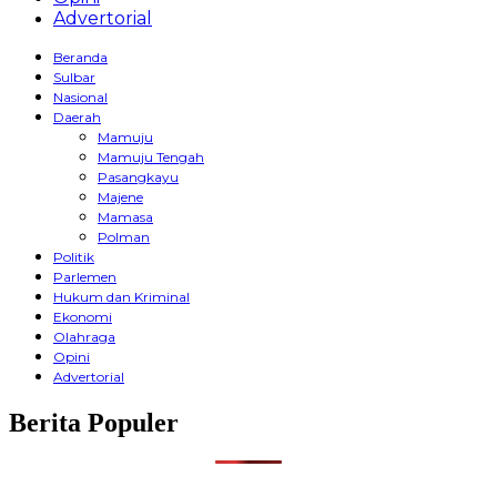
Advertorial
Beranda
Sulbar
Nasional
Daerah
Mamuju
Mamuju Tengah
Pasangkayu
Majene
Mamasa
Polman
Politik
Parlemen
Hukum dan Kriminal
Ekonomi
Olahraga
Opini
Advertorial
Berita Populer