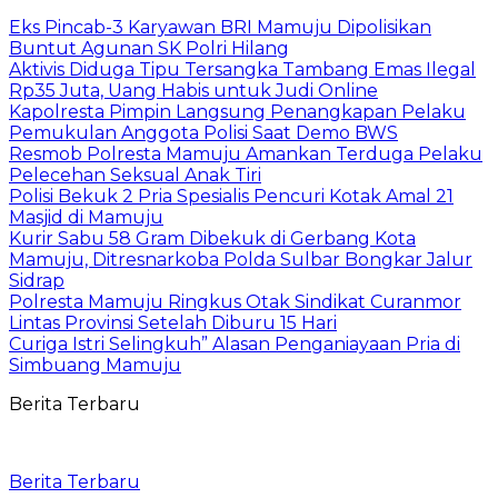
Eks Pincab-3 Karyawan BRI Mamuju Dipolisikan
Buntut Agunan SK Polri Hilang
Aktivis Diduga Tipu Tersangka Tambang Emas Ilegal
Rp35 Juta, Uang Habis untuk Judi Online
Kapolresta Pimpin Langsung Penangkapan Pelaku
Pemukulan Anggota Polisi Saat Demo BWS
Resmob Polresta Mamuju Amankan Terduga Pelaku
Pelecehan Seksual Anak Tiri
Polisi Bekuk 2 Pria Spesialis Pencuri Kotak Amal 21
Masjid di Mamuju
Kurir Sabu 58 Gram Dibekuk di Gerbang Kota
Mamuju, Ditresnarkoba Polda Sulbar Bongkar Jalur
Sidrap
Polresta Mamuju Ringkus Otak Sindikat Curanmor
Lintas Provinsi Setelah Diburu 15 Hari
Curiga Istri Selingkuh” Alasan Penganiayaan Pria di
Simbuang Mamuju
Berita Terbaru
Berita Terbaru