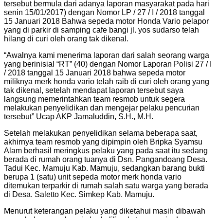
tersebut bermula dari adanya laporan masyarakat pada hari
senin 15/01/2017) dengan Nomor LP / 27 / I / 2018 tanggal
15 Januari 2018 Bahwa sepeda motor Honda Vario pelapor
yang di parkir di samping cafe bangi jl. yos sudarso telah
hilang di curi oleh orang tak dikenal.
“Awalnya kami menerima laporan dari salah seorang warga
yang berinisial “RT” (40) dengan Nomor Laporan Polisi 27 / I
/ 2018 tanggal 15 Januari 2018 bahwa sepeda motor
miliknya merk honda vario telah raib di curi oleh orang yang
tak dikenal, setelah mendapat laporan tersebut saya
langsung memerintahkan team resmob untuk segera
melakukan penyelidikan dan mengejar pelaku pencurian
tersebut” Ucap AKP Jamaluddin, S.H., M.H.
Setelah melakukan penyelidikan selama beberapa saat,
akhirnya team resmob yang dipimpin oleh Bripka Syamsu
Alam berhasil meringkus pelaku yang pada saat itu sedang
berada di rumah orang tuanya di Dsn. Pangandoang Desa.
Tadui Kec. Mamuju Kab. Mamuju, sedangkan barang bukti
berupa 1 (satu) unit sepeda motor merk honda vario
ditemukan terparkir di rumah salah satu warga yang berada
di Desa. Saletto Kec. Simkep Kab. Mamuju.
Menurut keterangan pelaku yang diketahui masih dibawah