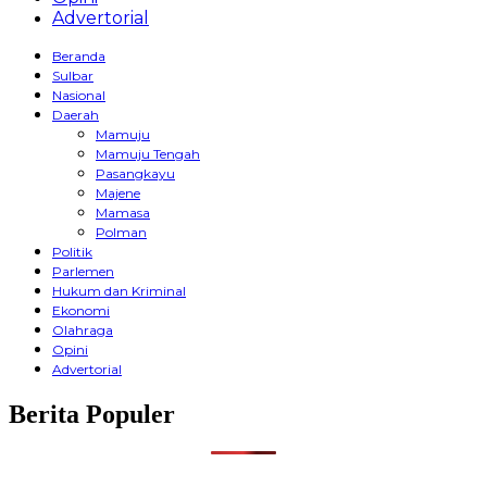
Advertorial
Beranda
Sulbar
Nasional
Daerah
Mamuju
Mamuju Tengah
Pasangkayu
Majene
Mamasa
Polman
Politik
Parlemen
Hukum dan Kriminal
Ekonomi
Olahraga
Opini
Advertorial
Berita Populer